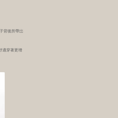
襪子背後所帶岀
舒適穿著更增
。