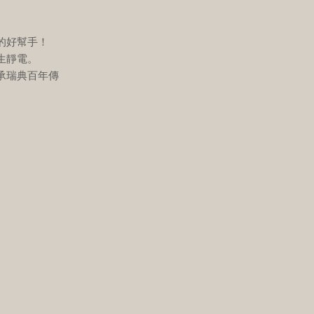
的好幫手！
生靜電。
承瑞典百年傳