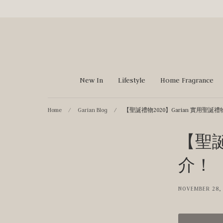
Skip
to
content
New In
Lifestyle
Home Fragrance
Home
/
Garian Blog
/
【聖誕禮物2020】Garian 實用聖誕
【聖誕
介！
NOVEMBER 28,