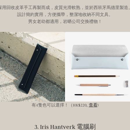
採用回收皮革手工再製而成，皮質光滑軟熟，並於西班牙馬德里製造
設計簡約實用，方便攜帶，整潔地收納不同文具。
男女老幼都適用，岩晒公司交換禮物！
有4隻色可以選擇！（HK$220,
查看
)
3. Iris Hantverk 電腦刷