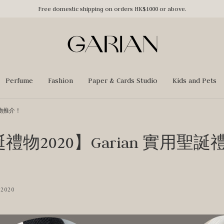
Free domestic shipping on orders HK$1000 or above.
Perfume
Fashion
Paper & Cards Studio
Kids and Pets
禮物推介！
禮物2020】Garian 實用聖誕
 2020