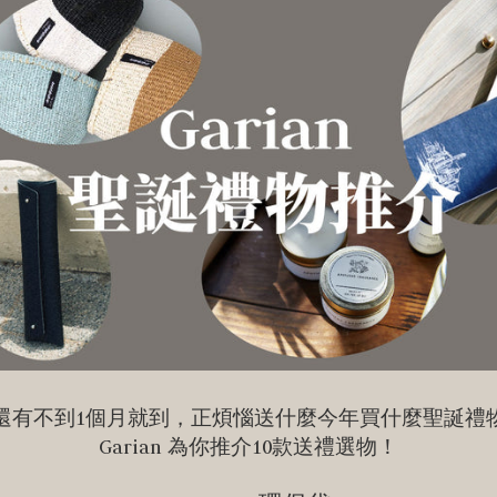
還有不到1個月就到，正煩惱送什麼今年買什麼聖誕禮
Garian 為你推介10款送禮選物！