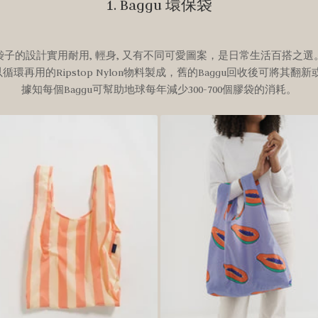
1. Baggu 環保袋
袋子的設計實用耐用
,
輕身
, 又有不同可愛圖案
，是日常生活百搭之選
以循環再用的
Ripstop Nylon
物料製成，舊的
Baggu
回收後可將其翻新
據知每個
Baggu
可幫助地球每年減少
300-700
個膠袋的消耗。