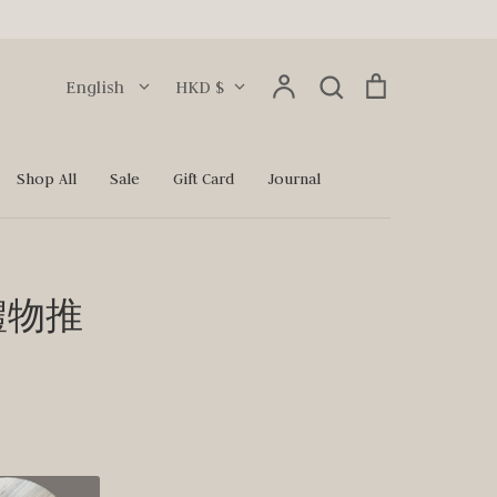
Language
Currency
Account
Search
Cart
English
HKD $
Search
Shop All
Sale
Gift Card
Journal
禮物推