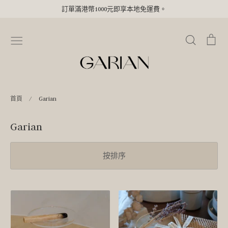
Skip
訂單滿港幣1000元即享本地免運費。
to
content
搜
購
尋
物
車
首頁
/
Garian
Garian
按排序